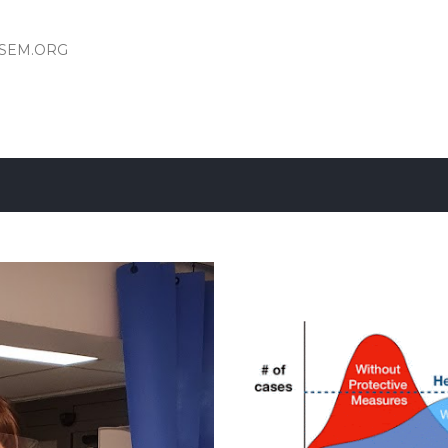
Fortsätt till huvudinnehåll
ESEM.ORG