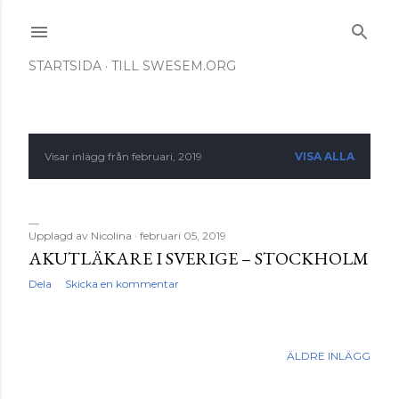
Fortsätt till huvudinnehåll
STARTSIDA
TILL SWESEM.ORG
Visar inlägg från februari, 2019
VISA ALLA
I
n
l
Upplagd av
Nicolina
februari 05, 2019
AKUTLÄKARE I SVERIGE – STOCKHOLM
ä
Dela
Skicka en kommentar
g
g
ÄLDRE INLÄGG